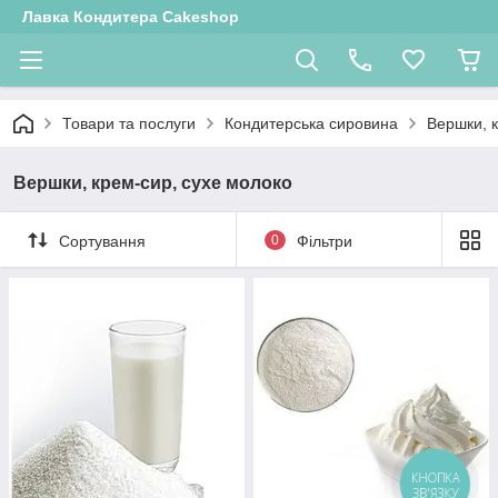
Лавка Кондитера Cakeshop
Товари та послуги
Кондитерська сировина
Вершки, 
Вершки, крем-сир, сухе молоко
Сортування
0
Фільтри
КНОПКА
ЗВ'ЯЗКУ