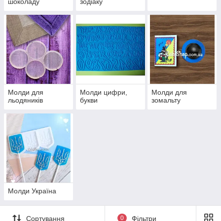
шоколаду
зодіаку
Молди для
Молди цифри,
Молди для
льодяників
букви
зомальту
Молди Україна
Сортування
0
Фільтри