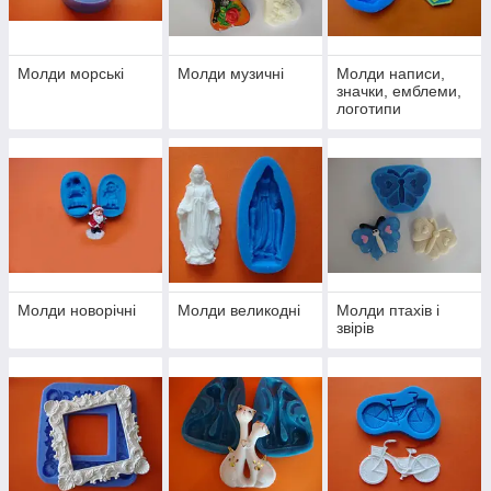
Молди морські
Молди музичні
Молди написи,
значки, емблеми,
логотипи
Молди новорічні
Молди великодні
Молди птахів і
звірів