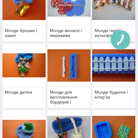
Молди брошки і
Молди вензелі і
Молди герої
камеї
мережива
мультфільмів
Молди дитячі
Молди для
Молди будинок і
виготовлення
інтер'єр
бордюрів і
намистин