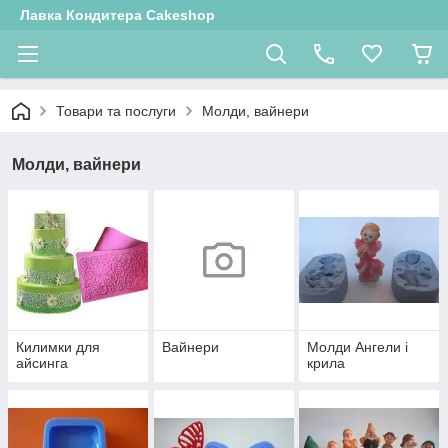
Лавка Кондитера Cakeshop
Товари та послуги
Молди, вайнери
Молди, вайнери
Килимки для
Вайнери
Молди Ангели і
айсинга
крила