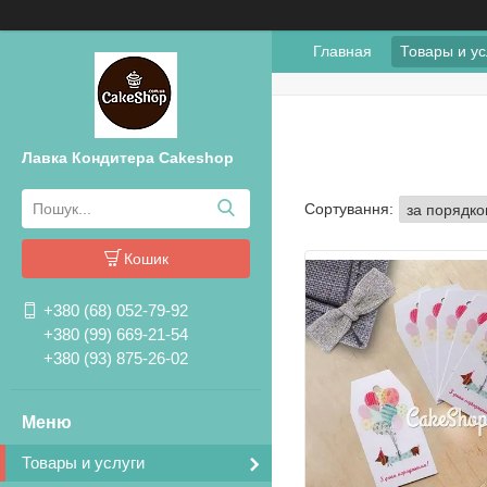
Главная
Товары и ус
Лавка Кондитера Cakeshop
Кошик
+380 (68) 052-79-92
+380 (99) 669-21-54
+380 (93) 875-26-02
Товары и услуги