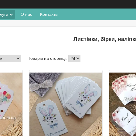
луги
О нас
Контакты
Листівки, бірки, наліпк