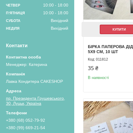
10:00
18:00
ЧЕТВЕР
10:00
18:00
ПʼЯТНИЦЯ
Вихідний
СУБОТА
Вихідний
НЕДІЛЯ
КУПИТИ
Контакти
БІРКА ПАПЕРОВА ДІ
5Х9 СМ, 10 ШТ
011812
Менеджер: Катерина
35 ₴
В наявності
Лавка Кондитера CAKESHOP
пр. Президента Грушевського,
30, Луцьк, Україна
+380 (68) 052-79-92
+380 (99) 669-21-54