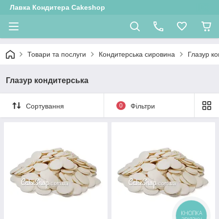
Лавка Кондитера Cakeshop
Товари та послуги
Кондитерська сировина
Глазур к
Глазур кондитерська
Сортування
0
Фільтри
КНОПКА