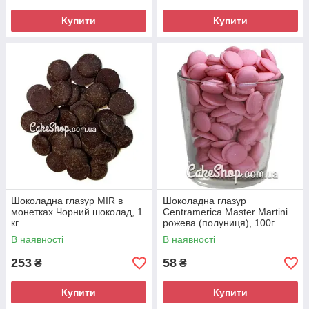
Купити
Купити
Шоколадна глазур MIR в
Шоколадна глазур
монетках Чорний шоколад, 1
Centramerica Master Martini
кг
рожева (полуниця), 100г
В наявності
В наявності
253
58
₴
₴
Купити
Купити