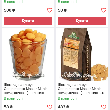
В наявності
В наявності
500
58
₴
₴
Купити
Купити
Шоколадна глазур
Шоколадна глазур
Centramerica Master Martini
Centramerica Master Martini
помаранчева (апельсин),
помаранчева (апельсин), 1кг
100г
В наявності
В наявності
58
483
₴
₴