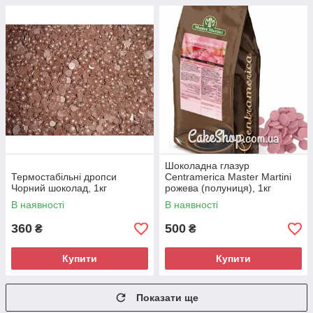
Шоколадна глазур
Термостабільні дропси
Centramerica Master Martini
Чорний шоколад, 1кг
рожева (полуниця), 1кг
В наявності
В наявності
360
500
₴
₴
Купити
Купити
Показати ще