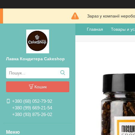
Зараз у компанії нероб
Главная
Товары и ус
Лавка Кондитера Cakeshop
Кошик
+380 (68) 052-79-92
+380 (99) 669-21-54
+380 (93) 875-26-02