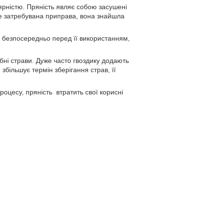
ярністю. Пряність являє собою засушені
дуже затребувана приправа, вона знайшла
ти безпосередньо перед її використанням,
рибні страви. Дуже часто гвоздику додають
я збільшує термін зберігання страв, її
роцесу, пряність втратить свої корисні