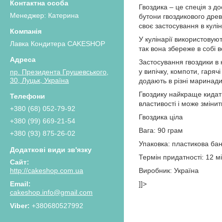
Гвоздика – це спеція з д
Менеджер: Катерина
бутони гвоздикового древа
своє застосування в кулін
У кулінарії використовую
Лавка Кондитера CAKESHOP
так вона збереже в собі в
Застосування гвоздики в к
у випічку, компоти, гарячі
пр. Президента Грушевського,
30, Луцьк, Україна
додають в різні маринади
Гвоздику найкраще кидати 
властивості і може змінит
+380 (68) 052-79-92
Гвоздика ціла
+380 (99) 669-21-54
Вага: 90 грам
+380 (93) 875-26-02
Упаковка: пластикова ба
Термін придатності: 12 мі
Виробник: Україна
http://cakeshop.com.ua
]]>
cakeshop.info@gmail.com
+380680527992