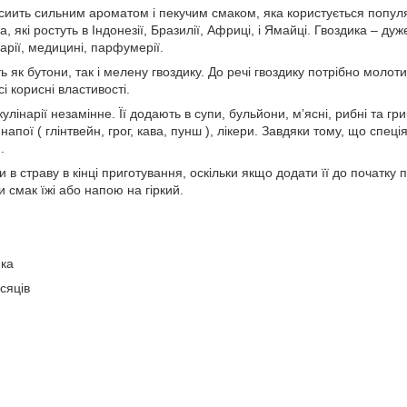
осиить сильним ароматом і пекучим смаком, яка користується попул
, які ростуть в Індонезії, Бразилії, Африці, і Ямайці. Гвоздика – 
арії, медицині, парфумерії.
ть як бутони, так і мелену гвоздику. До речі гвоздику потрібно моло
сі корисні властивості.
улінарії незамінне. Її додають в супи, бульйони, м’ясні, рибні та г
 напої ( глінтвейн, грог, кава, пунш ), лікери. Завдяки тому, що спеці
.
в страву в кінці приготування, оскільки якщо додати її до початку п
и смак їжі або напою на гіркий.
нка
сяців