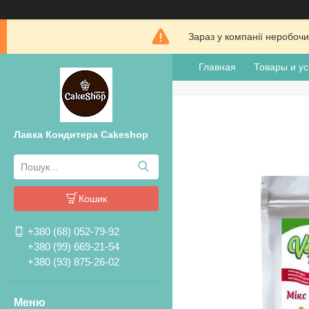
Зараз у компанії неробочи
Главная
Товары и ус
Лавка Кондитера Cakeshop
Кошик
+380 (68) 052-79-92
+380 (99) 669-21-54
+380 (93) 875-26-02