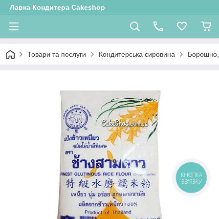
Лавка Кондитера Cakeshop
Товари та послуги
Кондитерська сировина
Борошно, 
КНОПКА
ЗВ'ЯЗКУ