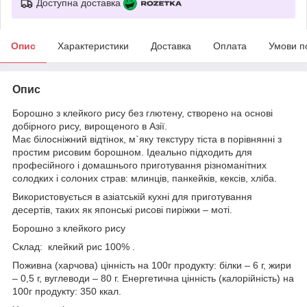
Доступна доставка
Опис
Характеристики
Доставка
Оплата
Умови п
Опис
Борошно з клейкого рису без глютену, створено на основі
добірного рису, вирощеного в Азії.
Має білосніжний відтінок, м`яку текстуру тіста в порівнянні з
простим рисовим борошном. Ідеально підходить для
професійного і домашнього приготування різноманітних
солодких і солоних страв: млинців, панкейків, кексів, хліба.
Використовується в азіатській кухні для приготування
десертів, таких як японські рисові пиріжки – моті.
Борошно з клейкого рису
Склад: клейкий рис 100% .
Поживна (харчова) цінність на 100г продукту: білки – 6 г, жири
– 0,5 г, вуглеводи – 80 г. Енергетична цінність (калорійність) на
100г продукту: 350 ккал.