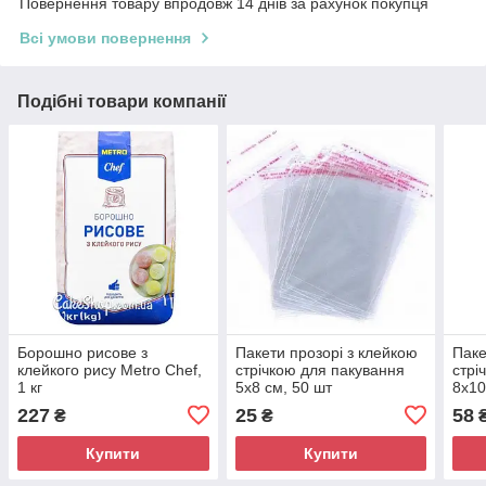
Повернення товару впродовж 14 днів за рахунок покупця
Всі умови повернення
Подібні товари компанії
Борошно рисове з
Пакети прозорі з клейкою
Паке
клейкого рису Metro Chef,
стрічкою для пакування
стрі
1 кг
5х8 см, 50 шт
8х10
227
25
58
₴
₴
Купити
Купити