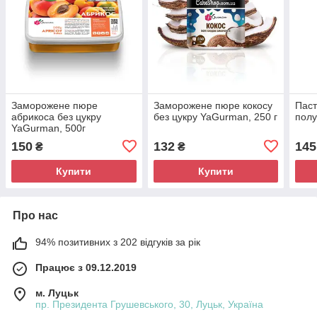
Заморожене пюре
Заморожене пюре кокосу
Пас
абрикоса без цукру
без цукру YaGurman, 250 г
полу
YaGurman, 500г
150
132
145
₴
₴
Купити
Купити
Про нас
94% позитивних з 202 відгуків за рік
Працює з 09.12.2019
м. Луцьк
пр. Президента Грушевського, 30, Луцьк, Україна