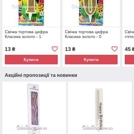
Свічка тортова цифра
Свічка тортова цифра
Свіч
Класика золото - 1
Класика золото - 0
гліт
13
13
45
₴
₴
Купити
Купити
Акційні пропозиції та новинки