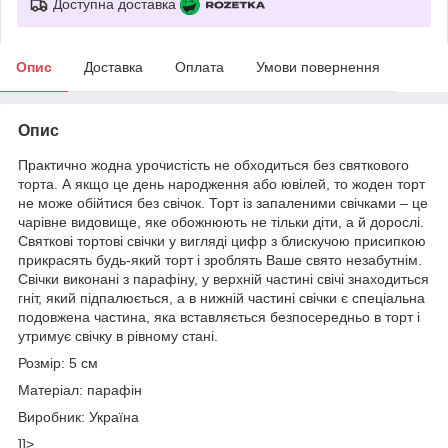
Доступна доставка
Опис
Доставка
Оплата
Умови повернення
Опис
Практично жодна урочистість не обходиться без святкового
торта. А якщо це день народження або ювілей, то жоден торт
не може обійтися без свічок. Торт із запаленими свічками – це
чарівне видовище, яке обожнюють не тільки діти, а й дорослі.
Святкові тортові свічки у вигляді цифр з блискучою присипкою
прикрасять будь-який торт і зроблять Ваше свято незабутнім.
Свічки виконані з парафіну, у верхній частині свічі знаходиться
гніт, який підпалюється, а в нижній частині свічки є спеціальна
подовжена частина, яка вставляється безпосередньо в торт і
утримує свічку в рівному стані.
Розмір: 5 см
Матеріал: парафін
Виробник: Україна
]]>