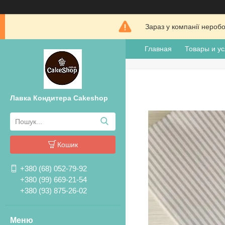
Зараз у компанії нероб
Главная
Товары и ус
Лавка Кондитера Cakeshop
Кошик
+380 (68) 052-79-92
+380 (99) 669-21-54
+380 (93) 875-26-02