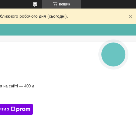
Кошик
ближчого робочого дня (сьогодні).
КНОПКА
ЗВ'ЯЗКУ
 на сайті — 400 ₴
ИТИ З