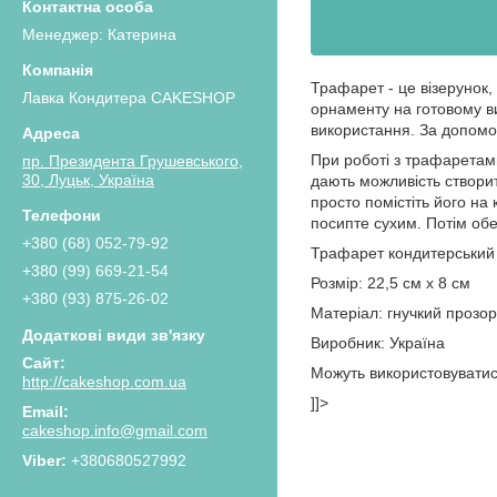
Менеджер: Катерина
Трафарет - це візерунок,
Лавка Кондитера CAKESHOP
орнаменту на готовому ви
використання. За допомог
При роботі з трафаретам
пр. Президента Грушевського,
30, Луцьк, Україна
дають можливість створит
просто помістіть його на
посипте сухим. Потім обе
+380 (68) 052-79-92
Трафарет кондитерський
+380 (99) 669-21-54
Розмір: 22,5 см х 8 см
+380 (93) 875-26-02
Матеріал: гнучкий прозо
Виробник: Україна
Можуть використовуватися
http://cakeshop.com.ua
]]>
cakeshop.info@gmail.com
+380680527992