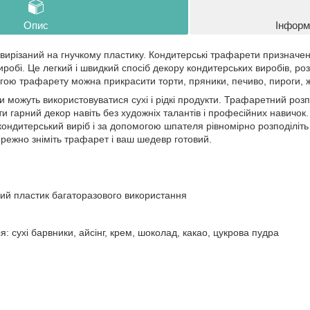
Опис
Інформ
 вирізаний на гнучкому пластику. Кондитерські трафарети призначе
робі. Це легкий і швидкий спосіб декору кондитерських виробів, р
ою трафарету можна прикрасити торти, пряники, печиво, пироги, же
и можуть використовуватися сухі і рідкі продукти. Трафаретний ро
и гарний декор навіть без художніх талантів і професійних навичо
 кондитерський виріб і за допомогою шпателя рівномірно розподіліть
режно зніміть трафарет і ваш шедевр готовий.
рий пластик багаторазового використання
: сухі барвники, айсінг, крем, шоколад, какао, цукрова пудра