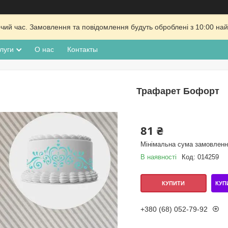
очий час. Замовлення та повідомлення будуть оброблені з 10:00 най
луги
О нас
Контакты
Трафарет Бофорт
81 ₴
Мінімальна сума замовлення
В наявності
Код:
014259
КУП
КУПИТИ
+380 (68) 052-79-92