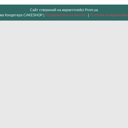
Сайт створений на маркетплейсі
Prom.ua
Лавка Кондитера CAKESHOP |
Поскаржитися на контент
|
Політика конфіденційн