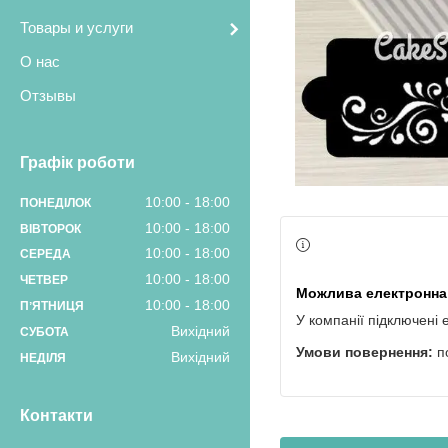
Товары и услуги
О нас
Отзывы
Графік роботи
10:00
18:00
ПОНЕДІЛОК
10:00
18:00
ВІВТОРОК
10:00
18:00
СЕРЕДА
10:00
18:00
ЧЕТВЕР
10:00
18:00
ПʼЯТНИЦЯ
У компанії підключені 
Вихідний
СУБОТА
п
Вихідний
НЕДІЛЯ
Контакти