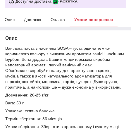
Доступна доставка
Опис
Доставка
Оплата
Умови повернення
Опис
Ванільна паста з насінням SOSA – густа рідина темно-
коричневого кольору з вишуканим ароматом ванілі і насінням
Бурбон. Вона додасть Вашим кондитерським виробам
неповторний аромат і легкий ванільний смак.
Обов’язково спробуйте пасту для приготування кремів,
мусів,а також в якості натурального ароматизатора для
вершків, коктейлів, морозива, тортів, цукерок. Дуже зручна,
практична, а найголовніше – дуже економна у використанні.
Дозування: 20-25 г/кг
Вага: 50 г
Упаковка: скляна баночка
Термін зберігання: 36 місяців
Умови зберігання: Зберігати в прохолодному і сухому місці.