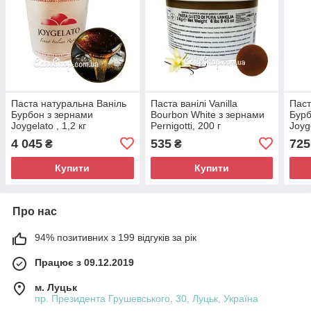
Паста натуральна Ваніль
Паста ванілі Vanilla
Паст
Бурбон з зернами
Bourbon White з зернами
Бурб
Joygelato , 1,2 кг
Pernigotti, 200 г
Joyg
4 045
535
725
₴
₴
Купити
Купити
Про нас
94% позитивних з 199 відгуків за рік
Працює з 09.12.2019
м. Луцьк
пр. Президента Грушевського, 30, Луцьк, Україна