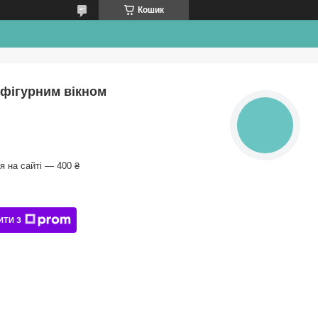
Кошик
 фігурним вікном
КНОПКА
ЗВ'ЯЗКУ
 на сайті — 400 ₴
ИТИ З