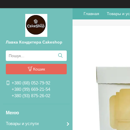
Главная
Товары и ус
Лавка Кондитера Cakeshop
Кошик
+380 (68) 052-79-92
+380 (99) 669-21-54
+380 (93) 875-26-02
Товары и услуги