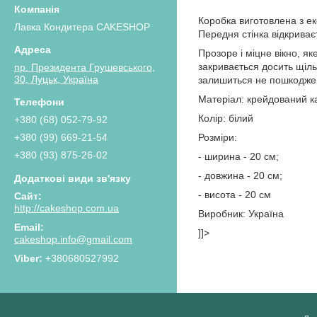
Коробка виготовлена ​​з е
Лавка Кондитера CAKESHOP
Передня стінка відкриває
Прозоре і міцне вікно, я
закривається досить щіль
пр. Президента Грушевського,
30, Луцьк, Україна
залишиться не пошкоджено
Матеріал: крейдований к
Колір: білий
+380 (68) 052-79-92
Розміри:
+380 (99) 669-21-54
+380 (93) 875-26-02
- ширина - 20 см;
- довжина - 20 см;
- висота - 20 см
http://cakeshop.com.ua
Виробник: Україна
]]>
cakeshop.info@gmail.com
+380680527992