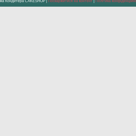
Лавка Кондитера CAKESHOP |
Поскаржитися на контент
|
Політика конфіденційн