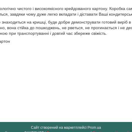
кологічно чистого і високоякісного крейдованого картону. Коробка са
ться, завдяки чому дуже легко вкладати і діставати Ваші кондитерсь
ке знаходиться на кришці, буде добре демонструвати готовий виріб в
но, вона стійка до пошкоджень, не рветься, не прогинається і не 
ю при транспортуванні і довгий час збереже свіжість.
артон
Сайт створений на маркетплейсі
Prom.ua