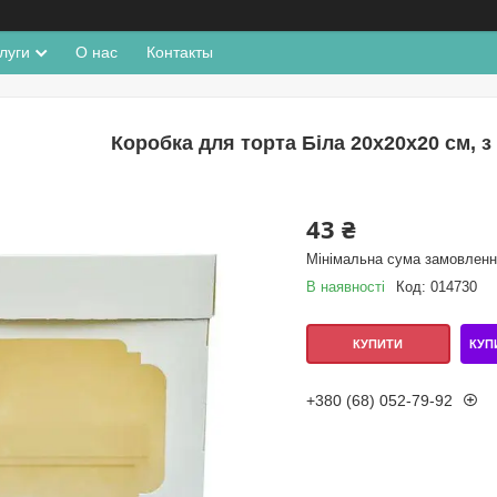
луги
О нас
Контакты
Коробка для торта Біла 20х20х20 см, з
43 ₴
Мінімальна сума замовлення
В наявності
Код:
014730
КУП
КУПИТИ
+380 (68) 052-79-92