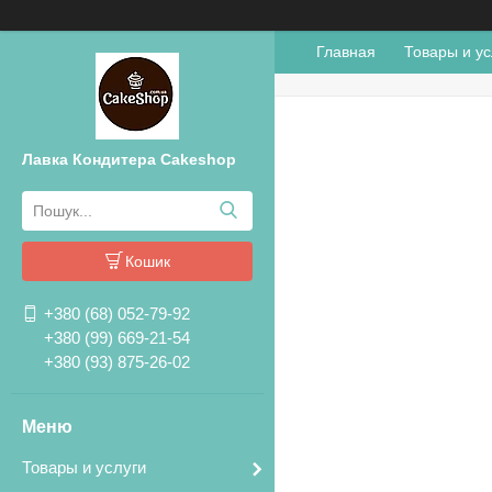
Главная
Товары и ус
Лавка Кондитера Cakeshop
Кошик
+380 (68) 052-79-92
+380 (99) 669-21-54
+380 (93) 875-26-02
Товары и услуги