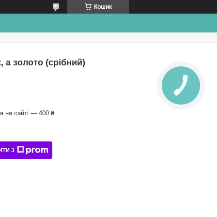
Кошик
 а золото (срібний)
 на сайті — 400 ₴
ИТИ З