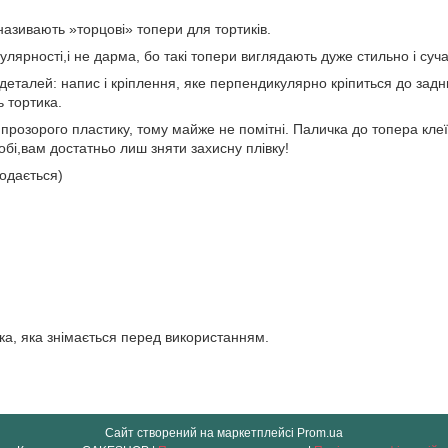
називають »торцові» топери для тортиків.
лярності,і не дарма, бо такі топери виглядають дуже стильно і суч
 деталей: напис і кріплення, яке перпендикулярно кріпиться до задн
 тортика.
 прозорого пластику, тому майже не помітні. Паличка до топера кл
робі,вам достатньо лиш зняти захисну плівку!
одається)
ка, яка знімається перед використанням.
Сайт створений на маркетплейсі
Prom.ua