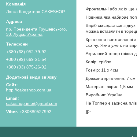
Фронтальні або як їх ще 
Лавка Кондитера CAKESHOP
Новинка яка набирає попу
Виріб складається з двух
пр. Президента Грушевського,
можна вставляти в торець
30, Луцьк, Україна
Кріплення виготовленні з
скотчу. Який уже є на ви
+380 (68) 052-79-92
Акриловий топер (ніжка д
+380 (99) 669-21-54
Колір: срібло
+380 (93) 875-26-02
Розмір: 11 х 4см
Довжина кріплення: 7 см
Матеріал: акрил 1,5 мм
http://cakeshop.com.ua
Виробник: Україна
На Топпер є захисна плів
cakeshop.info@gmail.com
]]>
+380680527992