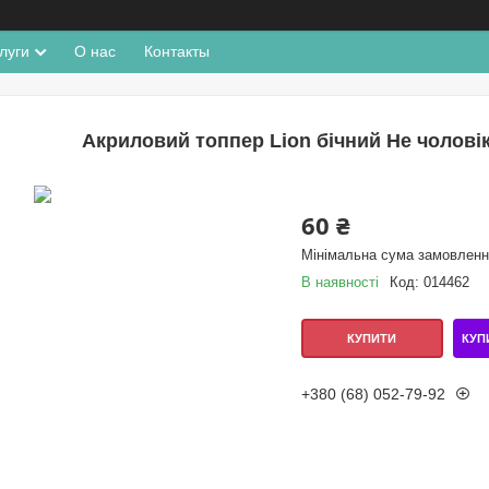
луги
О нас
Контакты
Акриловий топпер Lion бічний Не чоловік,
60 ₴
Мінімальна сума замовлення
В наявності
Код:
014462
КУП
КУПИТИ
+380 (68) 052-79-92