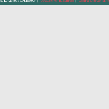
Лавка Кондитера CAKESHOP |
Поскаржитися на контент
|
Політика конфіденційн