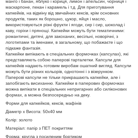
манго і банан, яблуко і кориця, лимон і апельсин, чорниця і
маскарпоне, пекан і карамель і т.д. Для приготування
капкейків, на відміну від звичайних кексів, крім основних
продуктів, таких як борошно, цукор, яйця і масло,
використовуються різні фрукти і ягоди, сир і сир, шоколад і
каву, горіхи і прянощі. Капкейки можуть бути тематичними:
романтичні, дитячі, для закоханих, весільні, новорічні, з
логотипами та іменами, в загальному, що побажаєте і що
підкаже фантазія.
Капкейки випікають в спеціальних формочках (капсулах), які
представляють собою паперові тарталетки. Капсули для
капкейків надають готовим виробам ошатний вигляд. Капсули
можуть бути різних кольорів, однотонні і з візерунком.
Паперові капсули не тільки прикрашають капкейки, але і
запобігають висиханню. Капкейки в паперових формочках
можна випікати в спеціальних непригарних або силіконових
формах, а можна безпосередньо на деку.
Форми для капкейков, кексів, мафінів
Діаметр х Висота: 50х40 мм
Колір: золото
Матеріал: папір з ПЕТ покриттям
Форма: кругла з посиленим бортиком