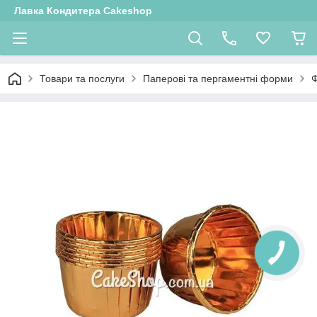
Лавка Кондитера Cakeshop
Товари та послуги
Паперові та пергаментні форми
Ф