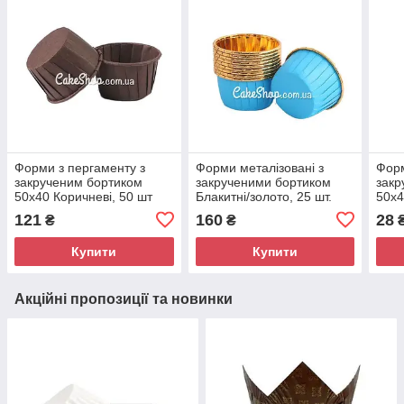
Форми з пергаменту з
Форми металізовані з
Форм
закрученим бортиком
закрученими бортиком
закр
50х40 Коричневі, 50 шт
Блакитні/золото, 25 шт.
50х4
121
160
28
₴
₴
Купити
Купити
Акційні пропозиції та новинки