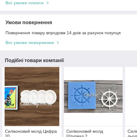
Всі умови оплати
Умови повернення
Повернення товару впродовж 14 днів за рахунок покупця
Всі умови повернення
Подібні товари компанії
Силіконовий молд Цифра
Силіконовий молд
Силі
20
Штурвал 2
льод