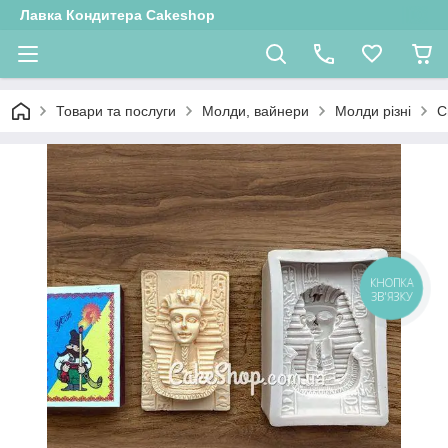
Лавка Кондитера Cakeshop
Товари та послуги
Молди, вайнери
Молди різні
С
КНОПКА
ЗВ'ЯЗКУ