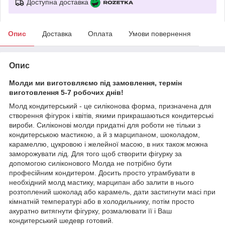
Доступна доставка
Опис
Доставка
Оплата
Умови повернення
Опис
Молди ми виготовляємо під замовлення, термін
виготовлення 5-7 робочих днів!
Молд кондитерський - це силіконова форма, призначена для
створення фігурок і квітів, якими прикрашаються кондитерські
вироби. Силіконові молди придатні для роботи не тільки з
кондитерською мастикою, а й з марципаном, шоколадом,
карамеллю, цукровою і желейної масою, в них також можна
заморожувати лід. Для того щоб створити фігурку за
допомогою силіконового Молда не потрібно бути
професійним кондитером. Досить просто утрамбувати в
необхідний молд мастику, марципан або залити в нього
розтоплений шоколад або карамель, дати застигнути масі при
кімнатній температурі або в холодильнику, потім просто
акуратно витягнути фігурку, розмалювати її і Ваш
кондитерський шедевр готовий.