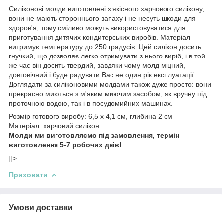
Силіконові молди виготовлені з якісного харчового силікону,
вони не мають стороннього запаху і не несуть шкоди для
здоров'я, тому сміливо можуть використовуватися для
приготування дитячих кондитерських виробів. Матеріал
витримує температуру до 250 градусів. Цей силікон досить
гнучкий, що дозволяє легко отримувати з нього виріб, і в той
же час він досить твердий, завдяки чому молд міцний,
довговічний і буде радувати Вас не один рік експлуатації.
Доглядати за силіконовими молдами також дуже просто: вони
прекрасно миються з м'яким миючим засобом, як вручну під
проточною водою, так і в посудомийних машинах.
Розмір готового виробу: 6,5 х 4,1 см, глибина 2 см
Матеріал: харчовий силікон
Молди ми виготовляємо під замовлення, термін
виготовлення 5-7 робочих днів!
]]>
Приховати
Умови доставки