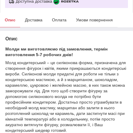
Доступна доставка
Опис
Доставка
Оплата
Умови повернення
Опис
Молди ми виготовляємо під замовлення, термін
виготовлення 5-7 робочих днів!
Молд кондитерський – це силіконова форма, призначена для
створення фігурок і квітів, якими прикрашаються кондитерські
вироби. Силіконові молди придатні для роботи не тільки з
кондитерською мастикою, а й з марципаном, шоколадом,
карамеллю, цукровою і желейною масою, в них також можна
заморожувати лід. Для того щоб створити фігурку за
допомогою силіконового молда не потрібно бути
професійним кондитером. Достатньо просто утрамбувати в
необхідний молд мастику, марципан або залити в нього
розтоплений шоколад чи карамель, дати застигнути масі при
кімнатній температурі або в холодильнику, потім просто
акуратно витягнути фігурку, розмалювати її, і Ваш
кондитерський шедевр готовий.