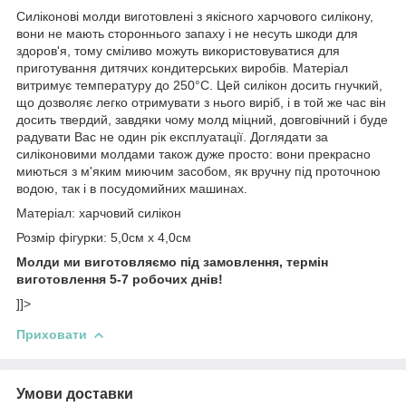
Силіконові молди виготовлені з якісного харчового силікону,
вони не мають стороннього запаху і не несуть шкоди для
здоров'я, тому сміливо можуть використовуватися для
приготування дитячих кондитерських виробів. Матеріал
витримує температуру до 250°С. Цей силікон досить гнучкий,
що дозволяє легко отримувати з нього виріб, і в той же час він
досить твердий, завдяки чому молд міцний, довговічний і буде
радувати Вас не один рік експлуатації. Доглядати за
силіконовими молдами також дуже просто: вони прекрасно
миються з м'яким миючим засобом, як вручну під проточною
водою, так і в посудомийних машинах.
Матеріал: харчовий силікон
Розмір фігурки: 5,0см х 4,0см
Молди ми виготовляємо під замовлення, термін
виготовлення 5-7 робочих днів!
]]>
Приховати
Умови доставки