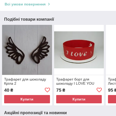
Всі умови повернення
Подібні товари компанії
Трафарет для шоколаду
Трафарет борт для
Тра
Кріла 2
шоколаду I LOVE YOU
Лист
40
75
95
₴
₴
Купити
Купити
Акційні пропозиції та новинки