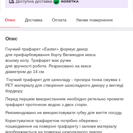
Доступна доставка
Опис
Доставка
Оплата
Умови повернення
Опис
Гнучкий трафарет «Easter» формує декор
для прифарбовування борту Великодня кекса
всьому колу. Трафарет має ручки
для зручності роботи. Розраховано на кекси
діаметром до 14 см.
Гнучкий трафарет для шоколаду - прозора тонка смужка з
РЕТ матеріалу.для створення шоколадного декору у вигляді
бордюру.
Перед першим використанням необхідно ретельно промити
трафарет проточною водою з двох сторін.
Рекомендовано не використовувати губку для миття посуду.
Користуватися трафаретом потрібно обережно -
пошкодження на поверхні трафарету і заломи матеріалу
відображаються на поверхні шоколадного декору.