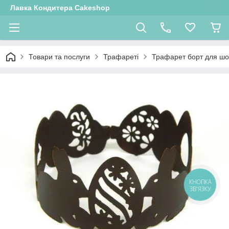
Лавка Кондитера Cakeshop
Товари та послуги
Трафареті
Трафарет борт для шо
КНОПКА
ЗВ'ЯЗКУ