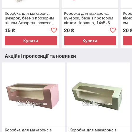
Коробка для макаронс,
Коробка для макаронс,
Коро
цукерок, безе з прозорим
цукерок, безе з прозорим
вікн
вікном Акварель рожева,
вікном Червона, 14х5х6
см
14х6х5 см
см
15
20
20
₴
₴
Купити
Купити
Акційні пропозиції та новинки
Коробка для макаронс з
Коробка для макаронс з