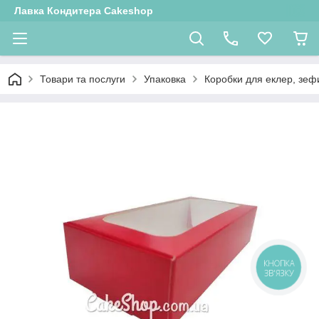
Лавка Кондитера Cakeshop
Товари та послуги
Упаковка
Коробки для еклер, зефи
КНОПКА
ЗВ'ЯЗКУ