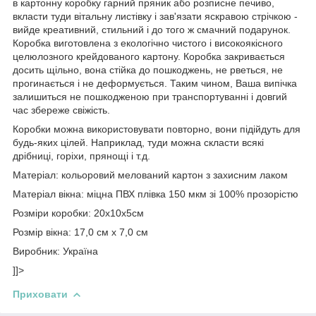
в картонну коробку гарний пряник або розписне печиво,
вкласти туди вітальну листівку і зав'язати яскравою стрічкою -
вийде креативний, стильний і до того ж смачний подарунок.
Коробка виготовлена ​​з екологічно чистого і високоякісного
целюлозного крейдованого картону. Коробка закривається
досить щільно, вона стійка до пошкоджень, не рветься, не
прогинається і не деформується. Таким чином, Ваша випічка
залишиться не пошкодженою при транспортуванні і довгий
час збереже свіжість.
Коробки можна використовувати повторно, вони підійдуть для
будь-яких цілей. Наприклад, туди можна скласти всякі
дрібниці, горіхи, прянощі і т.д.
Матеріал: кольоровий мелований картон з захисним лаком
Матеріал вікна: міцна ПВХ плівка 150 мкм зі 100% прозорістю
Розміри коробки: 20х10х5см
Розмір вікна: 17,0 см х 7,0 см
Виробник: Україна
]]>
Приховати