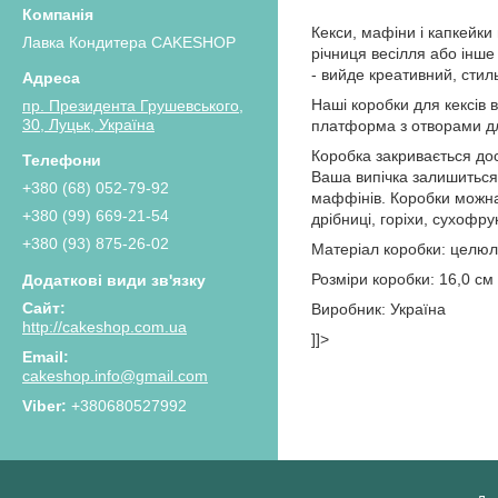
Кекси, мафіни і капкейки
Лавка Кондитера CAKESHOP
річниця весілля або інше 
- вийде креативний, стил
Наші коробки для кексів в
пр. Президента Грушевського,
30, Луцьк, Україна
платформа з отворами для
Коробка закривається дос
Ваша випічка залишиться 
+380 (68) 052-79-92
маффінів. Коробки можна 
+380 (99) 669-21-54
дрібниці, горіхи, сухофрук
+380 (93) 875-26-02
Матеріал коробки: целюл
Розміри коробки: 16,0 см 
Виробник: Україна
http://cakeshop.com.ua
]]>
cakeshop.info@gmail.com
+380680527992