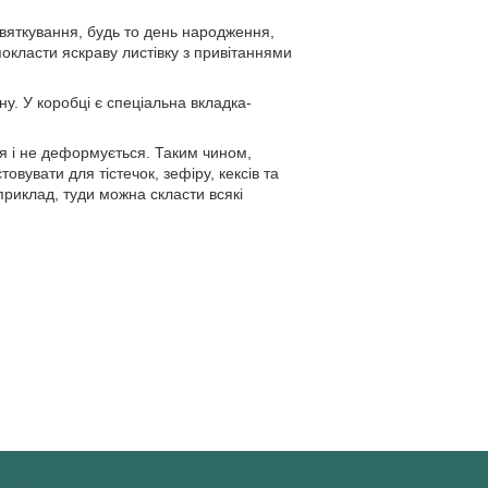
 святкування, будь то день народження,
 покласти яскраву листівку з привітаннями
ну. У коробці є спеціальна вкладка-
ся і не деформується. Таким чином,
увати для тістечок, зефіру, кексів та
приклад, туди можна скласти всякі