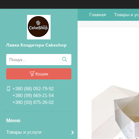
Главная
Товары и ус
Лавка Кондитера Cakeshop
Кошик
+380 (68) 052-79-92
+380 (99) 669-21-54
+380 (93) 875-26-02
Товары и услуги