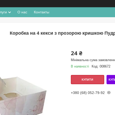
луги
О нас
Контакты
Коробка на 4 кекси з прозорою кришкою Пудр
24 ₴
Мінімальна сума замовлення
В наявності
Код:
008672
КУП
КУПИТИ
+380 (68) 052-79-92