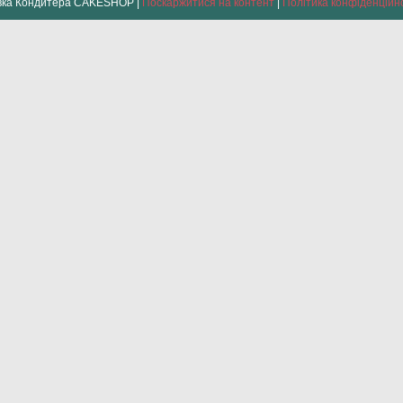
Лавка Кондитера CAKESHOP |
Поскаржитися на контент
|
Політика конфіденційн