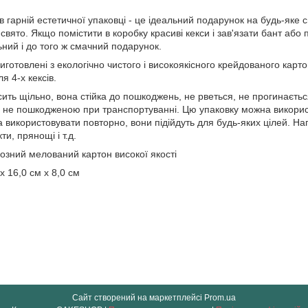
 в гарній естетичної упаковці - це ідеальний подарунок на будь-яке
свято. Якщо помістити в коробку красиві кекси і зав'язати бант або
ьний і до того ж смачний подарунок.
иготовлені з екологічно чистого і високоякісного крейдованого карто
 4-х кексів.
ить щільно, вона стійка до пошкоджень, не рветься, не прогинаєть
не пошкодженою при транспортуванні. Цю упаковку можна використов
використовувати повторно, вони підійдуть для будь-яких цілей. На
ти, прянощі і т.д.
озний мелований картон високої якості
х 16,0 см х 8,0 см
Сайт створений на маркетплейсі
Prom.ua