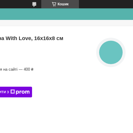
Кошик
а With Love, 16х16х8 см
КНОПКА
ЗВ'ЯЗКУ
 на сайті — 400 ₴
ИТИ З