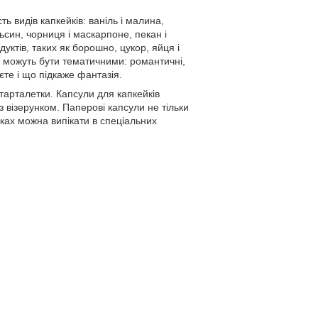
ь видів капкейків: ваніль і малина,
льсин, чорниця і маскарпоне, пекан і
дуктів, таких як борошно, цукор, яйця і
ки можуть бути тематичними: романтичні,
єте і що підкаже фантазія.
тарталетки. Капсули для капкейків
 візерунком. Паперові капсули не тільки
ках можна випікати в спеціальних