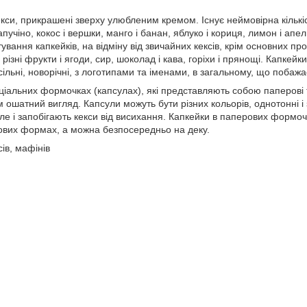
екси, прикрашені зверху улюбленим кремом. Існує неймовірна кількіст
апучіно, кокос і вершки, манго і банан, яблуко і кориця, лимон і апе
тування капкейків, на відміну від звичайних кексів, крім основних про
різні фрукти і ягоди, сир, шоколад і кава, горіхи і прянощі. Капкей
сільні, новорічні, з логотипами та іменами, в загальному, що побажа
ціальних формочках (капсулах), які представляють собою паперові 
ошатний вигляд. Капсули можуть бути різних кольорів, однотонні і з
е і запобігають кекси від висихання. Капкейки в паперових формоч
ових формах, а можна безпосередньо на деку.
ів, мафінів