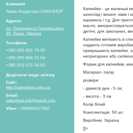
Капкейки - це маленькі к
Лавка Кондитера CAKESHOP
шоколад і вишня, кава і к
карамель і т.д. Для приго
масло, використовуються 
пр. Президента Грушевського,
дитячі, для закоханих, ве
30, Луцьк, Україна
Капкейки випікають в спе
надають готовим виробам 
+380 (68) 052-79-92
прикрашають капкейки, ал
непригарних або силікон
+380 (99) 669-21-54
Форми для капкейків, кекс
+380 (93) 875-26-02
Матеріал: папір
розміри:
http://cakeshop.com.ua
- діаметр дна - 5 см;
- висота - 3 см
cakeshop.info@gmail.com
Колір білий
+380680527992
Комплектація: 50 шт.
Виробник: Україна
]]>