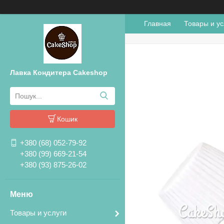
Главная
Товары и ус
Лавка Кондитера Cakeshop
Кошик
+380 (68) 052-79-92
+380 (99) 669-21-54
+380 (93) 875-26-02
Товары и услуги