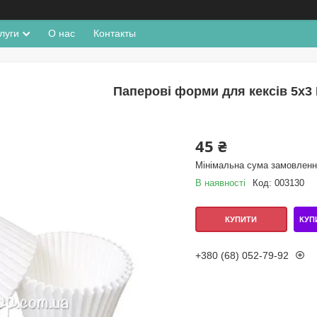
луги
О нас
Контакты
Паперові форми для кексів 5х3 Б
45 ₴
Мінімальна сума замовлення
В наявності
Код:
003130
КУП
КУПИТИ
+380 (68) 052-79-92