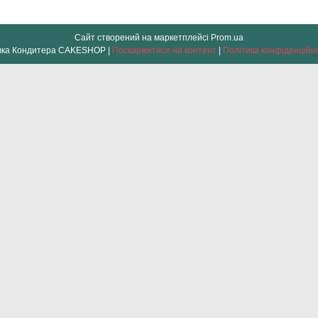
Сайт створений на маркетплейсі
Prom.ua
Лавка Кондитера CAKESHOP |
Поскаржитися на контент
|
Політика конфіденційн