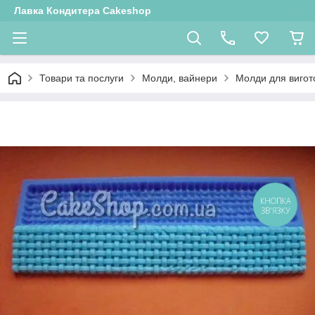
Лавка Кондитера Cakeshop
Товари та послуги
Молди, вайнери
Молди для вигот
КНОПКА
ЗВ'ЯЗКУ