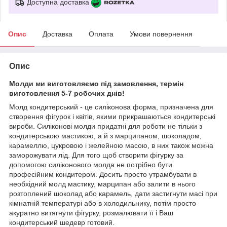
Доступна доставка
Опис
Доставка
Оплата
Умови повернення
Опис
Молди ми виготовляємо під замовлення, термін
виготовлення 5-7 робочих днів!
Молд кондитерський - це силіконова форма, призначена для
створення фігурок і квітів, якими прикрашаються кондитерські
вироби. Силіконові молди придатні для роботи не тільки з
кондитерською мастикою, а й з марципаном, шоколадом,
карамеллю, цукровою і желейною масою, в них також можна
заморожувати лід. Для того щоб створити фігурку за
допомогою силіконового молда не потрібно бути
професійним кондитером. Досить просто утрамбувати в
необхідний молд мастику, марципан або залити в нього
розтоплений шоколад або карамель, дати застигнути масі при
кімнатній температурі або в холодильнику, потім просто
акуратно витягнути фігурку, розмалювати її і Ваш
кондитерський шедевр готовий.