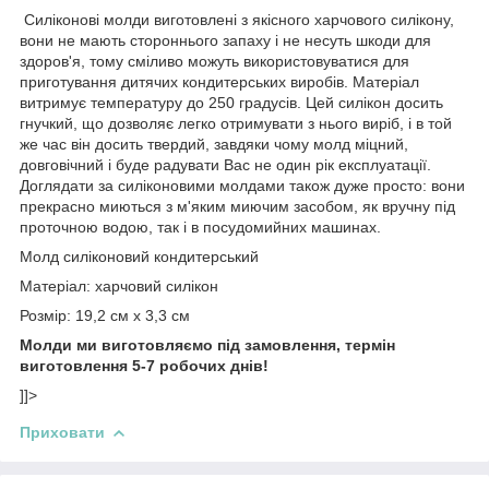
Силіконові молди виготовлені з якісного харчового силікону,
вони не мають стороннього запаху і не несуть шкоди для
здоров'я, тому сміливо можуть використовуватися для
приготування дитячих кондитерських виробів. Матеріал
витримує температуру до 250 градусів. Цей силікон досить
гнучкий, що дозволяє легко отримувати з нього виріб, і в той
же час він досить твердий, завдяки чому молд міцний,
довговічний і буде радувати Вас не один рік експлуатації.
Доглядати за силіконовими молдами також дуже просто: вони
прекрасно миються з м'яким миючим засобом, як вручну під
проточною водою, так і в посудомийних машинах.
Молд силіконовий кондитерський
Матеріал: харчовий силікон
Розмір: 19,2 см х 3,3 см
Молди ми виготовляємо під замовлення, термін
виготовлення 5-7 робочих днів!
]]>
Приховати