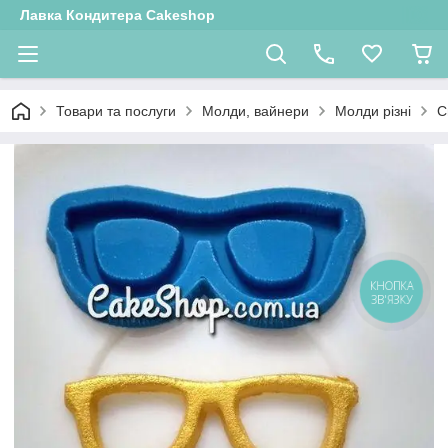
Лавка Кондитера Cakeshop
Товари та послуги
Молди, вайнери
Молди різні
С
КНОПКА
ЗВ'ЯЗКУ