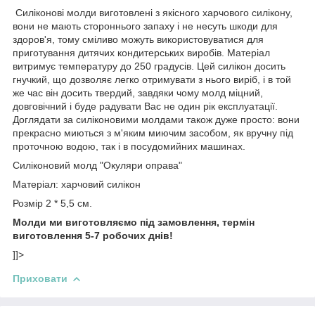
Силіконові молди виготовлені з якісного харчового силікону,
вони не мають стороннього запаху і не несуть шкоди для
здоров'я, тому сміливо можуть використовуватися для
приготування дитячих кондитерських виробів. Матеріал
витримує температуру до 250 градусів. Цей силікон досить
гнучкий, що дозволяє легко отримувати з нього виріб, і в той
же час він досить твердий, завдяки чому молд міцний,
довговічний і буде радувати Вас не один рік експлуатації.
Доглядати за силіконовими молдами також дуже просто: вони
прекрасно миються з м'яким миючим засобом, як вручну під
проточною водою, так і в посудомийних машинах.
Силіконовий молд "Окуляри оправа"
Матеріал: харчовий силікон
Розмір 2 * 5,5 см.
Молди ми виготовляємо під замовлення, термін
виготовлення 5-7 робочих днів!
]]>
Приховати