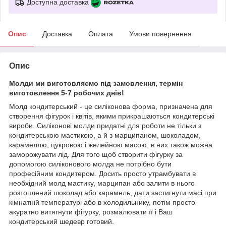
Доступна доставка
Опис
Доставка
Оплата
Умови повернення
Опис
Молди ми виготовляємо під замовлення, термін
виготовлення 5-7 робочих днів!
Молд кондитерський - це силіконова форма, призначена для
створення фігурок і квітів, якими прикрашаються кондитерські
вироби. Силіконові молди придатні для роботи не тільки з
кондитерською мастикою, а й з марципаном, шоколадом,
карамеллю, цукровою і желейною масою, в них також можна
заморожувати лід. Для того щоб створити фігурку за
допомогою силіконового молда не потрібно бути
професійним кондитером. Досить просто утрамбувати в
необхідний молд мастику, марципан або залити в нього
розтоплений шоколад або карамель, дати застигнути масі при
кімнатній температурі або в холодильнику, потім просто
акуратно витягнути фігурку, розмалювати її і Ваш
кондитерський шедевр готовий.