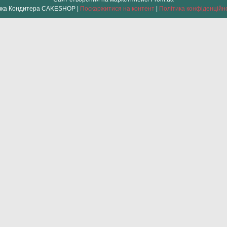
Лавка Кондитера CAKESHOP |
Поскаржитися на контент
|
Політика конфіденційн