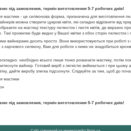
мо під замовлення, термін виготовлення 5-7 робочих днів!
 мастики - це силіконова форма, призначена для виготовлення пелю
йнерів можна створити цукрові квіти, які складно відрізнити від пр
добразити на мастиці текстуру пелюсток і листя квітів, де виразно п
х. Такі прожилки буде видно у Вашої квітки з обох сторін пелюсток і 
ми вайнерами досить просто. Вони використовуються при роботі з к
 з харчового силікону, Вам для роботи з ними не знадобиться крохм
.
кладно: необхідно всього лише тонко розкачати мастику, потім пок
ритиснути вайнер. Готовий виріб з легкістю виймається і при цьом
тку, дайте виробу злегка підсохнути. Слідкуйте за тим, щоб до поча
ля мастики
он
мо під замовлення, термін виготовлення 5-7 робочих днів!
Сайт створений на маркетплейсі
Prom.ua