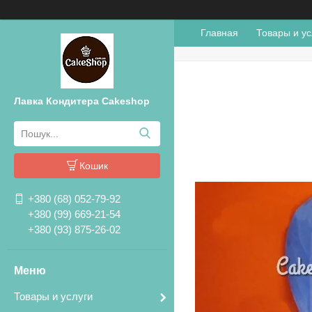
Главная
Товары и ус
Лавка Кондитера Cakeshop
Кошик
+380 (68) 052-79-92
+380 (99) 669-21-54
+380 (93) 875-26-02
Товары и услуги