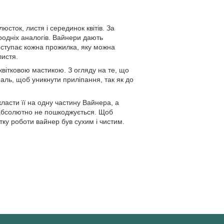
сток, листя і серединок квітів. За
иродніх аналогів. Вайнери дають
роступає кожна прожилка, яку можна
листя.
вітковою мастикою. З огляду на те, що
аль, щоб уникнути приліпання, так як до
ласти її на одну частину Вайнера, а
у абсолютно не пошкоджується. Щоб
тку роботи вайнер був сухим і чистим.