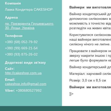
Вайнери ми виготовляє
Лавка Кондитера CAKESHOP
Вайнер кондитерський для
допомогою силіконових ва
можливість з точністю ві
пр. Президента Грушевського,
30, Луцьк, Україна
розгледіти на живих квіта
Користуватися силіконови
наші вайнери виготовлені
+380 (68) 052-79-92
силікону нічого не липне
+380 (99) 669-21-54
Працювати з вайнером нес
+380 (93) 875-26-02
зверху накрити іншою і п
легше було формувати кві
Вайнер кондитерський д
http://cakeshop.com.ua
Матеріал: харчовий силік
Розмір: 3,0 см х 8,5 см
cakeshop.info@gmail.com
Вайнери ми виготовляє
+380680527992
]]>