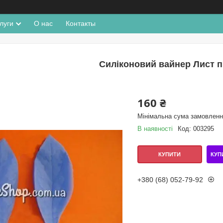
луги
О нас
Контакты
Силіконовий вайнер Лист п
160 ₴
Мінімальна сума замовлення
В наявності
Код:
003295
КУП
КУПИТИ
+380 (68) 052-79-92