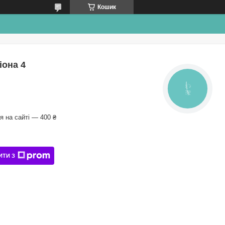
Кошик
іона 4
КНОПКА
ЗВ'ЯЗКУ
 на сайті — 400 ₴
ИТИ З