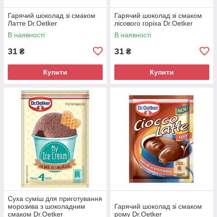
Гарячий шоколад зі смаком
Гарячий шоколад зі смаком
Латте Dr.Oetker
лісового горіха Dr.Oetker
В наявності
В наявності
31
31
₴
₴
Купити
Купити
Суха суміш для приготування
морозива з шоколадним
Гарячий шоколад зі смаком
смаком Dr.Oetker
рому Dr.Oetker