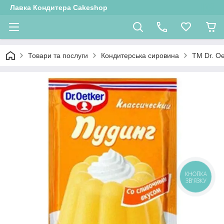
Лавка Кондитера Cakeshop
Товари та послуги
Кондитерська сировина
ТМ Dr. Oe
КНОПКА
ЗВ'ЯЗКУ