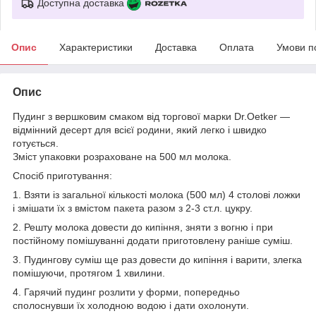
Доступна доставка
Опис
Характеристики
Доставка
Оплата
Умови п
Опис
Пудинг з вершковим смаком від торгової марки Dr.Oetker —
відмінний десерт для всієї родини, який легко і швидко
готується.
Зміст упаковки розраховане на 500 мл молока.
Спосіб приготування:
1. Взяти із загальної кількості молока (500 мл) 4 столові ложки
і змішати їх з вмістом пакета разом з 2-3 ст.л. цукру.
2. Решту молока довести до кипіння, зняти з вогню і при
постійному помішуванні додати приготовлену раніше суміш.
3. Пудингову суміш ще раз довести до кипіння і варити, злегка
помішуючи, протягом 1 хвилини.
4. Гарячий пудинг розлити у форми, попередньо
сполоснувши їх холодною водою і дати охолонути.