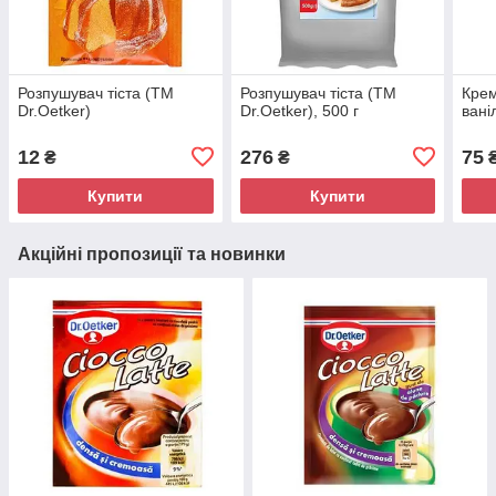
Розпушувач тіста (ТМ
Розпушувач тіста (ТМ
Крем
Dr.Oetker)
Dr.Oetker), 500 г
вані
12
276
75
₴
₴
Купити
Купити
Акційні пропозиції та новинки