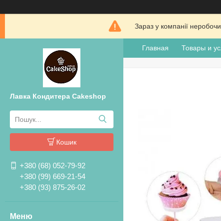
Зараз у компанії неробочи
Главная
Товары и ус
Лавка Кондитера Cakeshop
Кошик
+380 (68) 052-79-92
+380 (99) 669-21-54
+380 (93) 875-26-02