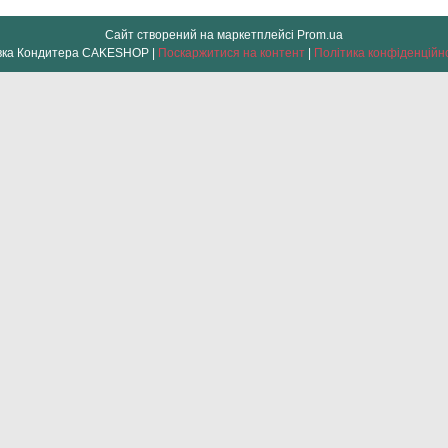
Сайт створений на маркетплейсі
Prom.ua
Лавка Кондитера CAKESHOP |
Поскаржитися на контент
|
Політика конфіденційн