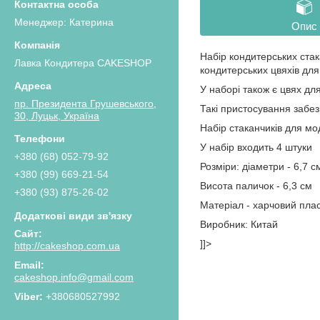
Менеджер: Катерина
Опис
Набір кондитерських стак
Лавка Кондитера CAKESHOP
кондитерських цвяхів для
У наборі також є цвях дл
пр. Президента Грушевського,
Такі пристосування забе
30, Луцьк, Україна
Набір стаканчиків для мо
У набір входить 4 штуки
+380 (68) 052-79-92
Розміри: діаметри - 6,7 см
+380 (99) 669-21-54
Висота паличок - 6,3 см
+380 (93) 875-26-02
Матеріал - харчовий пла
Виробник: Китай
]]>
http://cakeshop.com.ua
cakeshop.info@gmail.com
+380680527992