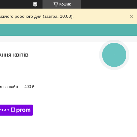
Кошик
жчого робочого дня (завтра, 10.08).
ння квітів
КНОПКА
ЗВ'ЯЗКУ
 на сайті — 400 ₴
ИТИ З