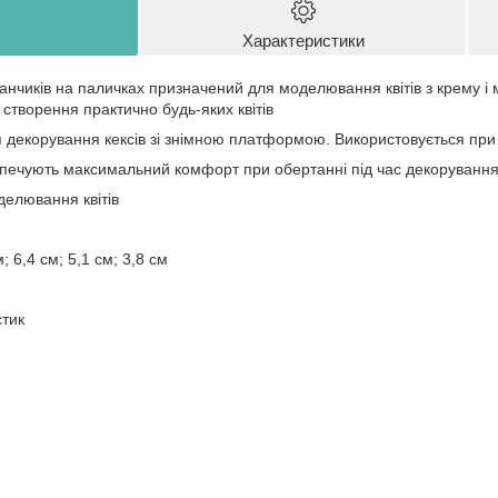
Характеристики
анчиків на паличках призначений для моделювання квітів з крему і 
 створення практично будь-яких квітів
я декорування кексів зі знімною платформою. Використовується при о
зпечують максимальний комфорт при обертанні під час декорування
делювання квітів
; 6,4 см; 5,1 см; 3,8 см
стик