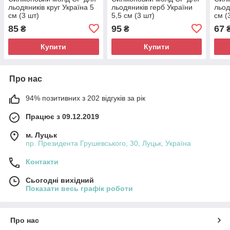
льодяників круг Україна 5
льодяників герб України
льод
см (3 шт)
5,5 см (3 шт)
см (
85
95
67
₴
₴
Купити
Купити
Про нас
94% позитивних з 202 відгуків за рік
Працює з 09.12.2019
м. Луцьк
пр. Президента Грушевського, 30, Луцьк, Україна
Контакти
Сьогодні вихідний
Показати весь графік роботи
Про нас