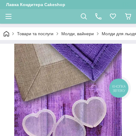
Лавка Кондитера Cakeshop
Товари та послуги
Молди, вайнери
Молди для льодя
КНОПКА
ЗВ'ЯЗКУ