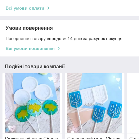
Всі умови оплати
Умови повернення
Повернення товару впродовж 14 днів за рахунок покупця
Всі умови повернення
Подібні товари компанії
Силіконовий молд CF для
Силіконовий молд CF для
Силі