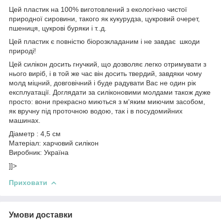
Цей пластик на 100% виготовлений з екологічно чистої
природної сировини, такого як кукурудза, цукровий очерет,
пшениця, цукрові буряки і т..д.
Цей пластик є повністю біорозкладаним і не завдає шкоди
природі!
Цей силікон досить гнучкий, що дозволяє легко отримувати з
нього виріб, і в той же час він досить твердий, завдяки чому
молд міцний, довговічний і буде радувати Вас не один рік
експлуатації. Доглядати за силіконовими молдами також дуже
просто: вони прекрасно миються з м'яким миючим засобом,
як вручну під проточною водою, так і в посудомийних
машинах.
Діаметр : 4,5 см
Матеріал: харчовий силікон
Виробник: Україна
]]>
Приховати
Умови доставки