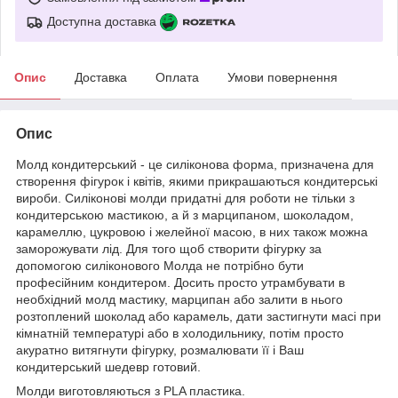
Доступна доставка
Опис
Доставка
Оплата
Умови повернення
Опис
Молд кондитерський - це силіконова форма, призначена для
створення фігурок і квітів, якими прикрашаються кондитерські
вироби. Силіконові молди придатні для роботи не тільки з
кондитерською мастикою, а й з марципаном, шоколадом,
карамеллю, цукровою і желейної масою, в них також можна
заморожувати лід. Для того щоб створити фігурку за
допомогою силіконового Молда не потрібно бути
професійним кондитером. Досить просто утрамбувати в
необхідний молд мастику, марципан або залити в нього
розтоплений шоколад або карамель, дати застигнути масі при
кімнатній температурі або в холодильнику, потім просто
акуратно витягнути фігурку, розмалювати її і Ваш
кондитерський шедевр готовий.
Молди виготовляються з PLA пластика.