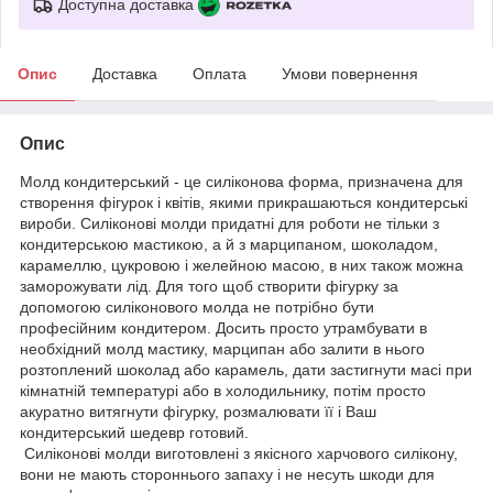
Доступна доставка
Опис
Доставка
Оплата
Умови повернення
Опис
Молд кондитерський - це силіконова форма, призначена для
створення фігурок і квітів, якими прикрашаються кондитерські
вироби. Силіконові молди придатні для роботи не тільки з
кондитерською мастикою, а й з марципаном, шоколадом,
карамеллю, цукровою і желейною масою, в них також можна
заморожувати лід. Для того щоб створити фігурку за
допомогою силіконового молда не потрібно бути
професійним кондитером. Досить просто утрамбувати в
необхідний молд мастику, марципан або залити в нього
розтоплений шоколад або карамель, дати застигнути масі при
кімнатній температурі або в холодильнику, потім просто
акуратно витягнути фігурку, розмалювати її і Ваш
кондитерський шедевр готовий.
Силіконові молди виготовлені з якісного харчового силікону,
вони не мають стороннього запаху і не несуть шкоди для