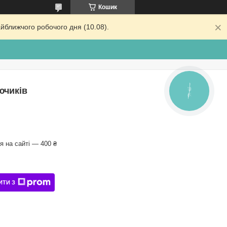
Кошик
йближчого робочого дня (10.08).
ючиків
КНОПКА
ЗВ'ЯЗКУ
 на сайті — 400 ₴
ИТИ З