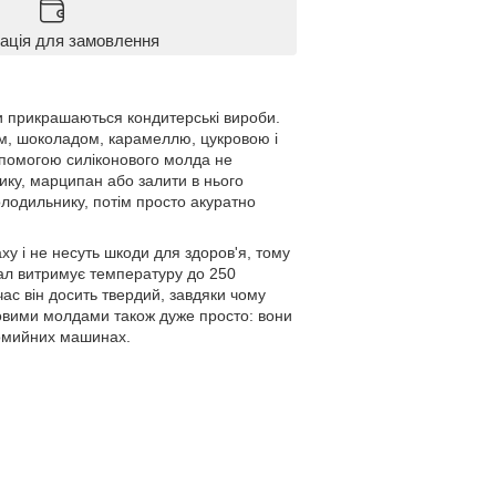
ація для замовлення
ми прикрашаються кондитерські вироби.
ом, шоколадом, карамеллю, цукровою і
опомогою силіконового молда не
ику, марципан або залити в нього
олодильнику, потім просто акуратно
ху і не несуть шкоди для здоров'я, тому
іал витримує температуру до 250
 час він досить твердий, завдяки чому
оновими молдами також дуже просто: вони
домийних машинах.