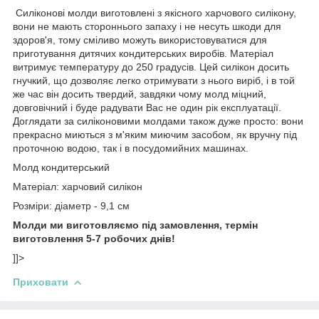
Силіконові молди виготовлені з якісного харчового силікону,
вони не мають стороннього запаху і не несуть шкоди для
здоров'я, тому сміливо можуть використовуватися для
приготування дитячих кондитерських виробів. Матеріал
витримує температуру до 250 градусів. Цей силікон досить
гнучкий, що дозволяє легко отримувати з нього виріб, і в той
же час він досить твердий, завдяки чому молд міцний,
довговічний і буде радувати Вас не один рік експлуатації.
Доглядати за силіконовими молдами також дуже просто: вони
прекрасно миються з м'яким миючим засобом, як вручну під
проточною водою, так і в посудомийних машинах.
Молд кондитерський
Матеріал: харчовий силікон
Розміри: діаметр - 9,1 см
Молди ми виготовляємо під замовлення, термін
виготовлення 5-7 робочих днів!
]]>
Приховати