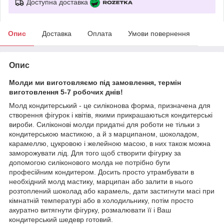
Доступна доставка
Опис
Доставка
Оплата
Умови повернення
Опис
Молди ми виготовляємо під замовлення, термін
виготовлення 5-7 робочих днів!
Молд кондитерський - це силіконова форма, призначена для
створення фігурок і квітів, якими прикрашаються кондитерські
вироби. Силіконові молди придатні для роботи не тільки з
кондитерською мастикою, а й з марципаном, шоколадом,
карамеллю, цукровою і желейною масою, в них також можна
заморожувати лід. Для того щоб створити фігурку за
допомогою силіконового молда не потрібно бути
професійним кондитером. Досить просто утрамбувати в
необхідний молд мастику, марципан або залити в нього
розтоплений шоколад або карамель, дати застигнути масі при
кімнатній температурі або в холодильнику, потім просто
акуратно витягнути фігурку, розмалювати її і Ваш
кондитерський шедевр готовий.