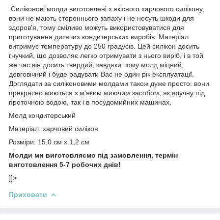
Силіконові молди виготовлені з якісного харчового силікону,
вони не мають стороннього запаху і не несуть шкоди для
здоров'я, тому сміливо можуть використовуватися для
приготування дитячих кондитерських виробів. Матеріал
витримує температуру до 250 градусів. Цей силікон досить
гнучкий, що дозволяє легко отримувати з нього виріб, і в той
же час він досить твердий, завдяки чому молд міцний,
довговічний і буде радувати Вас не один рік експлуатації.
Доглядати за силіконовими молдами також дуже просто: вони
прекрасно миються з м'яким миючим засобом, як вручну під
проточною водою, так і в посудомийних машинах.
Молд кондитерський
Матеріал: харчовий силікон
Розміри: 15,0 см х 1,2 см
Молди ми виготовляємо під замовлення, термін
виготовлення 5-7 робочих днів!
]]>
Приховати