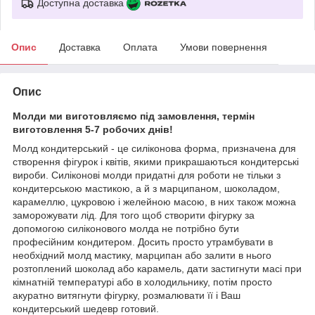
Доступна доставка
Опис
Доставка
Оплата
Умови повернення
Опис
Молди ми виготовляємо під замовлення, термін
виготовлення 5-7 робочих днів!
Молд кондитерський - це силіконова форма, призначена для
створення фігурок і квітів, якими прикрашаються кондитерські
вироби. Силіконові молди придатні для роботи не тільки з
кондитерською мастикою, а й з марципаном, шоколадом,
карамеллю, цукровою і желейною масою, в них також можна
заморожувати лід. Для того щоб створити фігурку за
допомогою силіконового молда не потрібно бути
професійним кондитером. Досить просто утрамбувати в
необхідний молд мастику, марципан або залити в нього
розтоплений шоколад або карамель, дати застигнути масі при
кімнатній температурі або в холодильнику, потім просто
акуратно витягнути фігурку, розмалювати її і Ваш
кондитерський шедевр готовий.