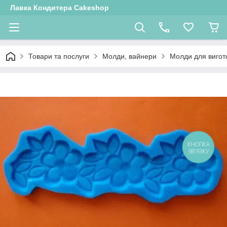
Лавка Кондитера Cakeshop
Товари та послуги
Молди, вайнери
Молди для вигот
КНОПКА
ЗВ'ЯЗКУ