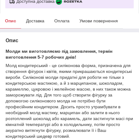
Доступна доставка
Опис
Доставка
Оплата
Умови повернення
Опис
Молди ми виготовляємо під замовлення, термін
виготовлення 5-7 робочих днів!
Молд кондитерський - це силіконова форма, призначена для
створення фігурок і квітів, якими прикрашаються кондитерські
вироби. Силіконові молди придатні для роботи не тільки з
кондитерською мастикою, а й з марципаном, шоколадом,
карамеллю, цукровою і желейною масою, в них також можна
заморожувати лід. Для того щоб створити фігурку за
допомогою силіконового молда не потрібно бути
професійним кондитером. Досить просто утрамбувати в
необхідний молд мастику, марципан або залити в нього
розтоплений шоколад або карамель, дати застигнути масі при
кімнатній температурі або в холодильнику, потім просто
акуратно витягнути фігурку, розмалювати її і Ваш
кондитерський шедевр готовий.