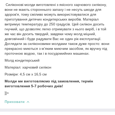
Силіконові молди виготовлені з якісного харчового силікону,
вони не мають стороннього запаху і не несуть шкоди для
здоров'я, тому сміливо можуть використовуватися для
приготування дитячих кондитерських виробів. Матеріал
витримує температуру до 250 градусів. Цей силікон досить
гнучкий, що дозволяє легко отримувати з нього виріб, і в той
же час він досить твердий, завдяки чому молд міцний,
довговічний і буде радувати Вас не один рік експлуатації.
Доглядати за силіконовими молдами також дуже просто: вони
прекрасно миються з м'яким миючим засобом, як вручну під
проточною водою, так і в посудомийних машинах.
Молд кондитерський
Матеріал: харчовий силікон
Розміри: 4,5 см х 16,5 см
Молди ми виготовляємо під замовлення, термін
виготовлення 5-7 робочих днів!
]]>
Приховати