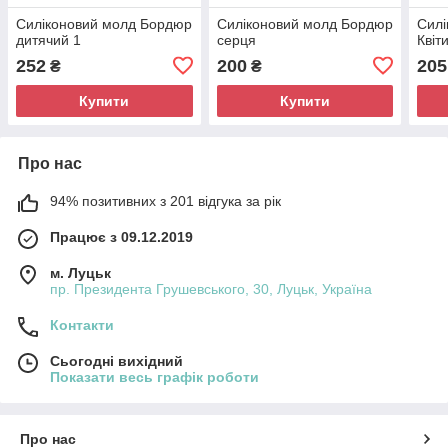
Силіконовий молд Бордюр
Силіконовий молд Бордюр
Силі
дитячий 1
серця
Квіт
252
200
205
₴
₴
Купити
Купити
Про нас
94% позитивних з 201 відгука за рік
Працює з 09.12.2019
м. Луцьк
пр. Президента Грушевського, 30, Луцьк, Україна
Контакти
Сьогодні вихідний
Показати весь графік роботи
Про нас