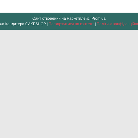
Сайт створений на маркетплейсі
Prom.ua
Лавка Кондитера CAKESHOP |
Поскаржитися на контент
|
Політика конфіденційн