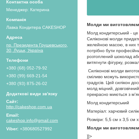
Менеджер: Катерина
Молди ми виготовляємо
Лавка Кондитера CAKESHOP
Молд кондитерський - це 
Силіконові молди придат
желейною масою, в них т
пр. Президента Грушевського,
30, Луцьк, Україна
потрібно бути професійн
розтоплений шоколад або 
витягнути фігурку, розма
+380 (68) 052-79-92
Силіконові молди виготов
+380 (99) 669-21-54
сміливо можуть використ
градусів. Цей силікон дос
+380 (93) 875-26-02
молд міцний, довговічний
прекрасно миються з м'я
Молд кондитерський
http://cakeshop.com.ua
Матеріал: харчовий силік
Розміри: 5,5 см х 3,5 см х
cakeshop.info@gmail.com
Молди ми виготовляємо
+380680527992
]]>