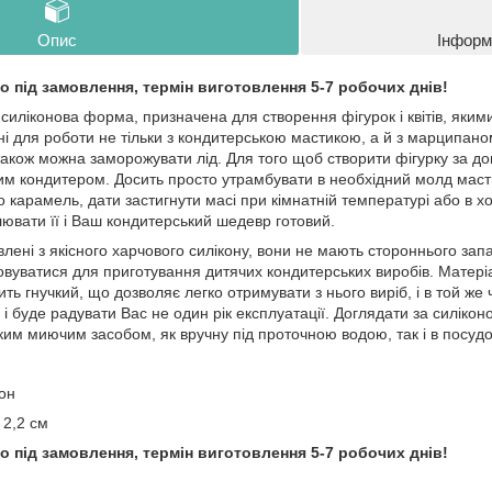
Опис
Інформ
 під замовлення, термін виготовлення 5-7 робочих днів!
силіконова форма, призначена для створення фігурок і квітів, яки
ні для роботи не тільки з кондитерською мастикою, а й з марципан
акож можна заморожувати лід. Для того щоб створити фігурку за д
им кондитером. Досить просто утрамбувати в необхідний молд маст
карамель, дати застигнути масі при кімнатній температурі або в х
лювати її і Ваш кондитерський шедевр готовий.
лені з якісного харчового силікону, вони не мають стороннього запа
овуватися для приготування дитячих кондитерських виробів. Матер
ить гнучкий, що дозволяє легко отримувати з нього виріб, і в той же
 і буде радувати Вас не один рік експлуатації. Доглядати за силік
ким миючим засобом, як вручну під проточною водою, так і в посу
он
 2,2 см
 під замовлення, термін виготовлення 5-7 робочих днів!