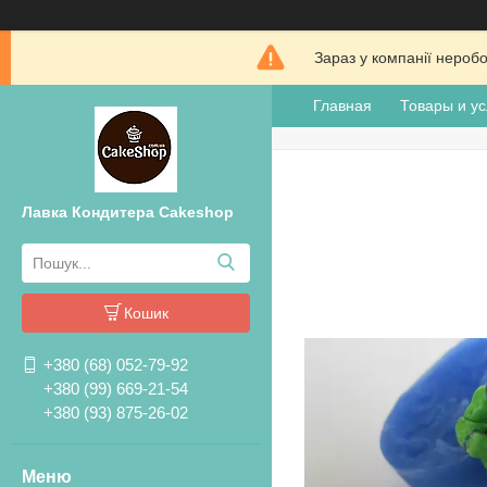
Зараз у компанії нероб
Главная
Товары и ус
Лавка Кондитера Cakeshop
Кошик
+380 (68) 052-79-92
+380 (99) 669-21-54
+380 (93) 875-26-02