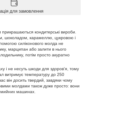
ація для замовлення
ми прикрашаються кондитерські вироби.
ом, шоколадом, карамеллю, цукровою і
опомогою силіконового молда не
ику, марципан або залити в нього
олодильнику, потім просто акуратно
ху і не несуть шкоди для здоров'я, тому
іал витримує температуру до 250
 час він досить твердий, завдяки чому
оновими молдами також дуже просто: вони
домийних машинах.