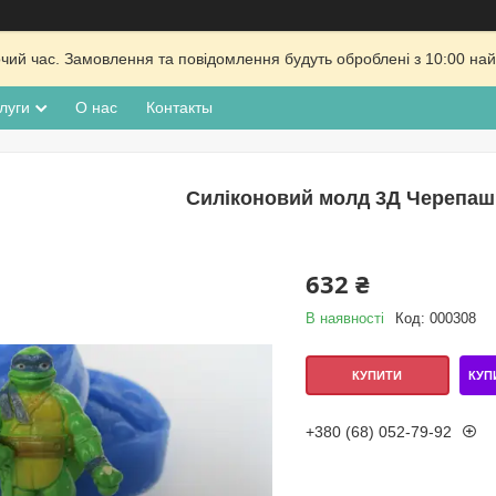
очий час. Замовлення та повідомлення будуть оброблені з 10:00 най
луги
О нас
Контакты
Силіконовий молд 3Д Черепаш
632 ₴
В наявності
Код:
000308
КУП
КУПИТИ
+380 (68) 052-79-92