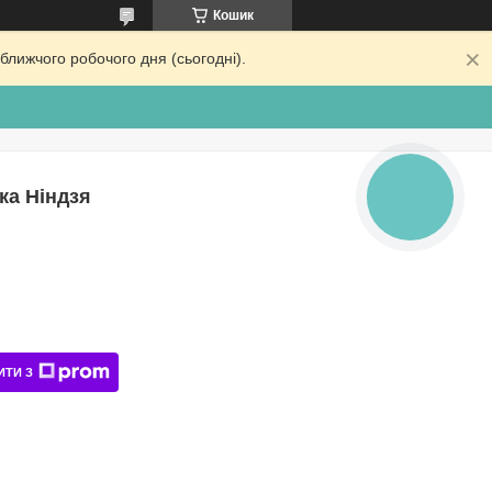
Кошик
ближчого робочого дня (сьогодні).
ка Ніндзя
КНОПКА
ЗВ'ЯЗКУ
ИТИ З