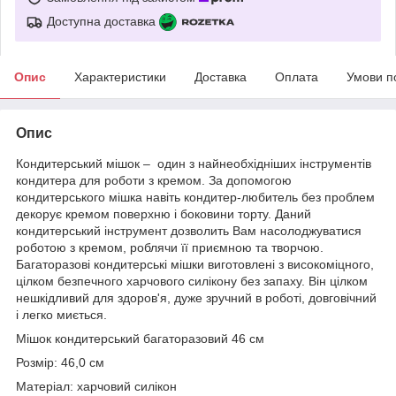
Доступна доставка
Опис
Характеристики
Доставка
Оплата
Умови п
Опис
Кондитерський мішок – один з найнеобхідніших інструментів
кондитера для роботи з кремом. За допомогою
кондитерського мішка навіть кондитер-любитель без проблем
декорує кремом поверхню і боковини торту. Даний
кондитерський інструмент дозволить Вам насолоджуватися
роботою з кремом, роблячи її приємною та творчою.
Багаторазові кондитерські мішки виготовлені з високоміцного,
цілком безпечного харчового силікону без запаху. Він цілком
нешкідливий для здоров'я, дуже зручний в роботі, довговічний
і легко миється.
Мішок кондитерський багаторазовий 46 см
Розмір: 46,0 см
Матеріал: харчовий силікон