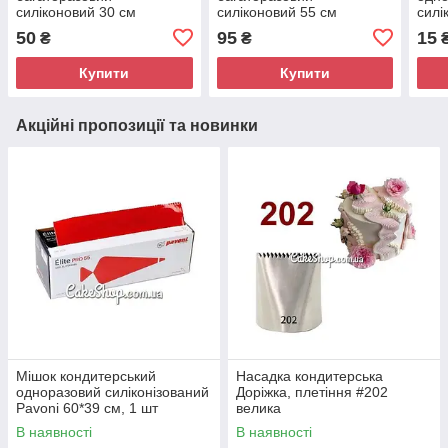
силіконовий 30 см
силіконовий 55 см
силі
53 с
50
95
15
₴
₴
Купити
Купити
Акційні пропозиції та новинки
Мішок кондитерський
Насадка кондитерська
одноразовий силіконізований
Доріжка, плетіння #202
Pavoni 60*39 см, 1 шт
велика
В наявності
В наявності