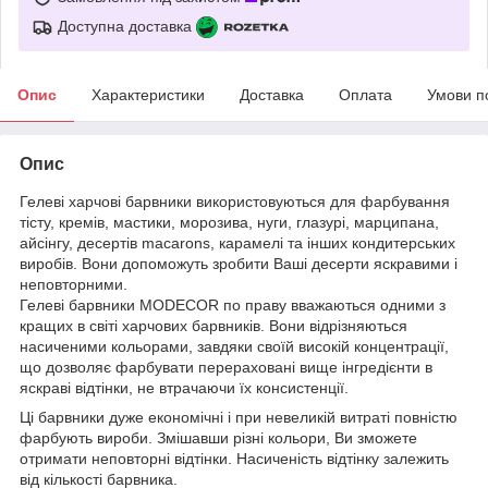
Доступна доставка
Опис
Характеристики
Доставка
Оплата
Умови п
Опис
Гелеві харчові барвники використовуються для фарбування
тісту, кремів, мастики, морозива, нуги, глазурі, марципана,
айсінгу, десертів macarons, карамелі та інших кондитерських
виробів. Вони допоможуть зробити Ваші десерти яскравими і
неповторними.
Гелеві барвники MODECOR по праву вважаються одними з
кращих в світі харчових барвників. Вони відрізняються
насиченими кольорами, завдяки своїй високій концентрації,
що дозволяє фарбувати перераховані вище інгредієнти в
яскраві відтінки, не втрачаючи їх консистенції.
Ці барвники дуже економічні і при невеликій витраті повністю
фарбують вироби. Змішавши різні кольори, Ви зможете
отримати неповторні відтінки. Насиченість відтінку залежить
від кількості барвника.