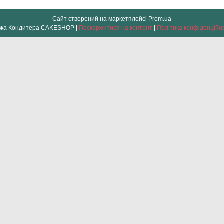
Сайт створений на маркетплейсі
Prom.ua
Лавка Кондитера CAKESHOP |
Поскаржитися на контент
|
Політика конфіденційн