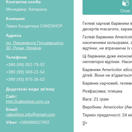
Менеджер: Катерина
Опис
Гелеві харчові барвники 
Лавка Кондитера CAKESHOP
десертів macarons, кара
Гелеві барвники Americol
насиченими кольорами, за
пр. Президента Грушевського,
30, Луцьк, Україна
відтінки, не втрачаючи їх
Ці барвники дуже економі
неповторні відтінки. Наси
+380 (68) 052-79-92
Барвники Ameriсolor абсо
+380 (99) 669-21-54
дітей. Вони не в'їдаються
+380 (93) 875-26-02
Барвник харчовий, гелев
Розфасовка: пляшка
Вага: 21 грам
http://cakeshop.com.ua
Виробник: Americolor (А
cakeshop.info@gmail.com
Термін придатності: 24 мі
+380680527992
]]>