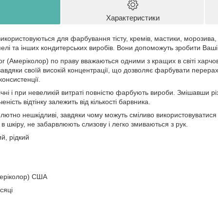
Характеристики
використовуються для фарбування тісту, кремів, мастики, морозива, н
мелі та інших кондитерських виробів. Вони допоможуть зробити Ваш
or (Амеріколор) по праву вважаються одними з кращих в світі харчо
вдяки своїй високій концентрації, що дозволяє фарбувати перерахо
 консистенції.
чні і при невеликій витраті повністю фарбують вироби. Змішавши рі
ченість відтінку залежить від кількості барвника.
лютно нешкідливі, завдяки чому можуть сміливо використовуватися 
 в шкіру, не забарвлюють слизову і легко змиваються з рук.
ий, рідкий
меріколор) США
сяці