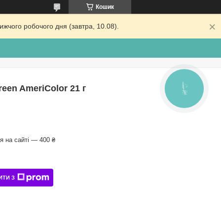
Кошик
жчого робочого дня (завтра, 10.08).
een AmeriColor 21 г
КНОПКА
ЗВ'ЯЗКУ
 на сайті — 400 ₴
ИТИ З