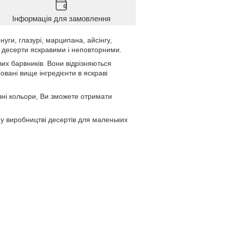
Інформація для замовлення
уги, глазурі, марципана, айсінгу,
і десерти яскравими і неповторними.
вих барвників. Вони відрізняються
вані вище інгредієнти в яскраві
зні кольори, Ви зможете отримати
у виробництві десертів для маленьких