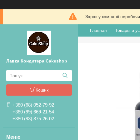
Зараз у компанії неробочи
Главная
Товары и ус
Лавка Кондитера Cakeshop
Кошик
+380 (68) 052-79-92
+380 (99) 669-21-54
+380 (93) 875-26-02