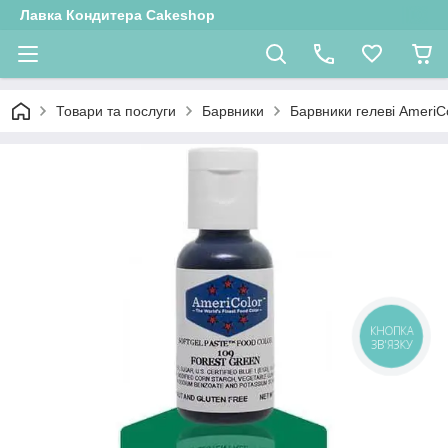
Лавка Кондитера Cakeshop
Товари та послуги
Барвники
Барвники гелеві AmeriC
КНОПКА
ЗВ'ЯЗКУ