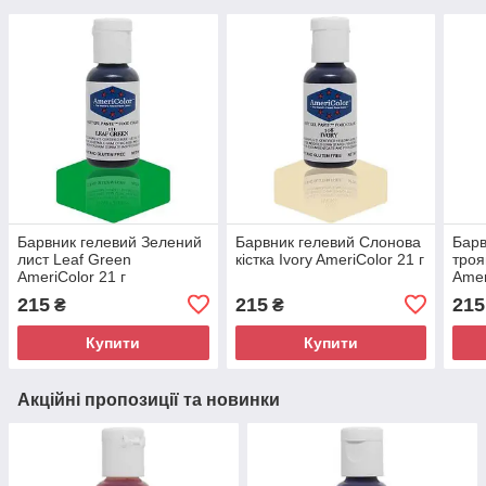
Барвник гелевий Зелений
Барвник гелевий Слонова
Барв
лист Leaf Green
кістка Ivory AmeriColor 21 г
троя
AmeriColor 21 г
Amer
215
215
215
₴
₴
Купити
Купити
Акційні пропозиції та новинки