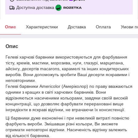
Доступна доставка
Опис
Характеристики
Доставка
Оплата
Умови п
Опис
Гелеві харчові барвники використовуються для фарбування
тісту, кремів, мастики, морозива, нуги, глазурі, марципана,
айсінгу, десертів macarons, карамелі та інших кондитерських
виробів. Вони допоможуть зробити Ваші десерти яскравими і
неповторними.
Гелеві барвники Americolor (Амеріколор) по праву вважаються
одними з кращих в світі харчових барвників. Вони
відрізняються насиченими кольорами, завдяки своїй високій
концентрації, що дозволяє фарбувати перераховані вище
інгредієнти в яскраві відтінки, не втрачаючи їх консистенції.
Ці барвники дуже економічні і при невеликій витраті повністю
фарбують вироби. Змішавши різні кольори, Ви зможете
отримати неповторні відтінки. Насиченість відтінку залежить
від кількості барвника.