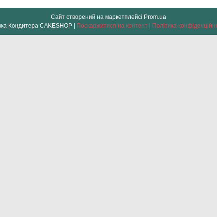
Сайт створений на маркетплейсі
Prom.ua
Лавка Кондитера CAKESHOP |
Поскаржитися на контент
|
Політика конфіденційн