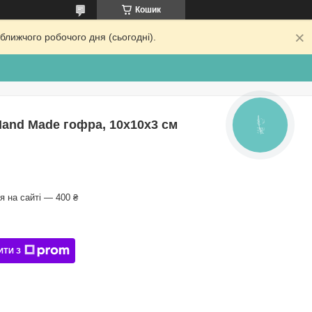
Кошик
ближчого робочого дня (сьогодні).
Hand Made гофра, 10х10х3 см
КНОПКА
ЗВ'ЯЗКУ
 на сайті — 400 ₴
ИТИ З