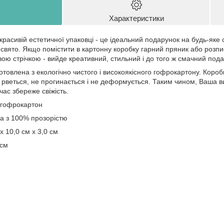
Характеристики
красивій естетичної упаковці - це ідеальний подарунок на будь-яке
 свято. Якщо помістити в картонну коробку гарний пряник або розпи
авою стрічкою - вийде креативний, стильний і до того ж смачний под
отовлена ​​з екологічно чистого і високоякісного гофрокартону. Коро
е рветься, не прогинається і не деформується. Таким чином, Ваша
час збереже свіжість.
 гофрокартон
ка з 100% прозорістю
х 10,0 см х 3,0 см
 см