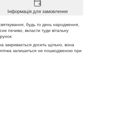
Інформація для замовлення
 святкування, будь то день народження,
сне печиво, вкласти туди вітальну
арунок.
бка закривається досить щільно, вона
 випічка залишиться не пошкодженою при