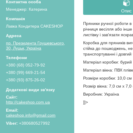
Менеджер: Катерина
Опис
Пряники ручної роботи в 
Лавка Кондитера CAKESHOP
річниця весілля або інше
листівку і зав'язати яскр
Коробка для пряників виг
пр. Президента Грушевського,
30, Луцьк, Україна
стійка до пошкоджень, н
транспортуванні і довгий 
Матеріал коробки: бурий
+380 (68) 052-79-92
Матеріал вікна: ПВХ плів
+380 (99) 669-21-54
Розміри коробки: 10,0 см 
+380 (93) 875-26-02
Розмір вікна: 7,0 см х 7,0
Виробник: Україна
http://cakeshop.com.ua
]]>
cakeshop.info@gmail.com
+380680527992