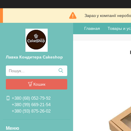
Зараз у компанії нероб
Главная
Товары и ус
Лавка Кондитера Cakeshop
Кошик
+380 (68) 052-79-92
+380 (99) 669-21-54
+380 (93) 875-26-02