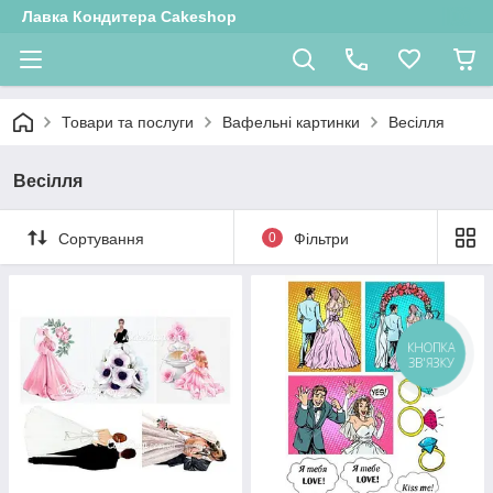
Лавка Кондитера Cakeshop
Товари та послуги
Вафельні картинки
Весілля
Весілля
Сортування
0
Фільтри
КНОПКА
ЗВ'ЯЗКУ