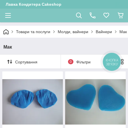
Лавка Кондитера Cakeshop
Товари та послуги
Молди, вайнери
Вайнери
Мак
Мак
КНОПКА
Сортування
0
Фільтри
ЗВ'ЯЗКУ