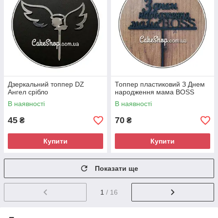
Дзеркальний топпер DZ
Топпер пластиковий З Днем
Ангел срібло
народження мама BOSS
В наявності
В наявності
45
70
₴
₴
Купити
Купити
Показати ще
1
/ 16