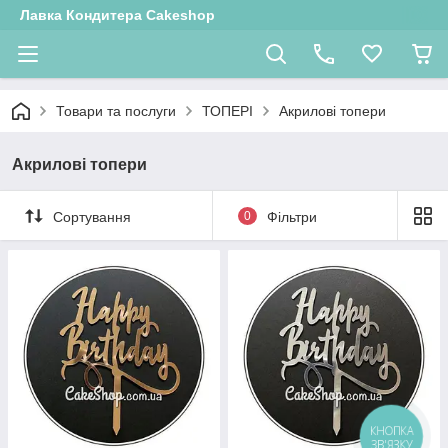
Лавка Кондитера Cakeshop
Товари та послуги
ТОПЕРІ
Акрилові топери
Акрилові топери
Сортування
0
Фільтри
КНОПКА
ЗВ'ЯЗКУ